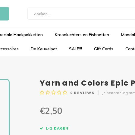
peciale Haakpakketten
Kroonluchters en Fishnetten
Mandal
cessoires
De Keuvelpot
SALE!!!
Gift Cards
Cont
Yarn and Colors Epic 
0
REVIEWS
Je beoordeling to
€2,50
1-2 DAGEN