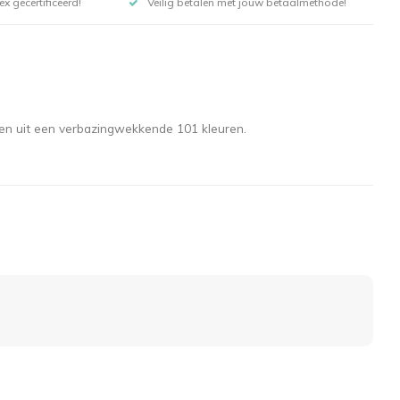
x gecertificeerd!
Veilig betalen met jouw betaalmethode!
zen uit een verbazingwekkende 101 kleuren.