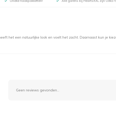
Unieke haakpakketten!
Alle garens bij HeartsXXL zijn Oeko-te
ft het een natuurlijke look en voelt het zacht. Daarnaast kun je kie
Geen reviews gevonden...