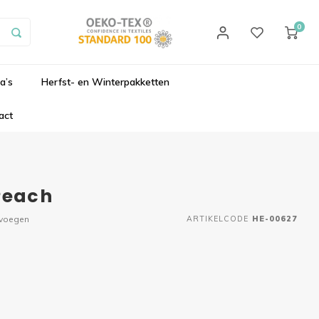
0
a’s
Herfst- en Winterpakketten
act
Peach
evoegen
ARTIKELCODE
HE-00627