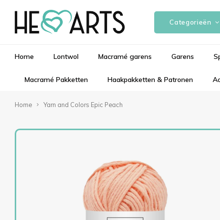
Categorieën
Home
Lontwol
Macramé garens
Garens
S
Macramé Pakketten
Haakpakketten & Patronen
Ac
Home
Yarn and Colors Epic Peach