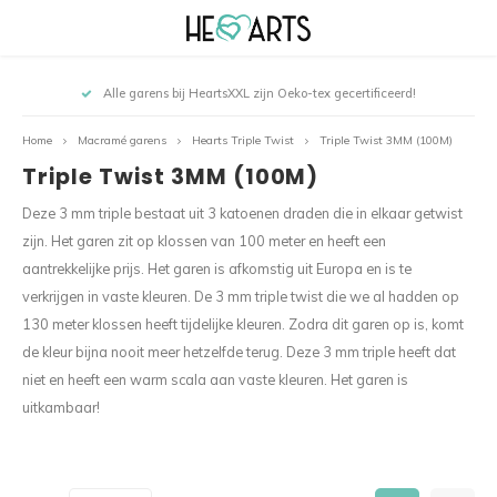
Hoofdmenu / kroonluchters en fishnetten
Hoofdmenu / herfst- en winterpakketten
Hoofdmenu / haakpakketten & patronen
Hoofdmenu / speciale haakpakketten
Hoofdmenu / macramé garens
Hoofdmenu / accessoires
Hoofdmenu / mandala’s
Hoofdmenu / lontwol
Hoofdmenu / garens
Hoofdmenu / sale!!!
Hoofdmenu 
Hoofdmenu 
Hoofdmenu 
Hoofdmenu
Hoofdme
Hoofd
Alle garens bij HeartsXXL zijn Oeko-tex gecertificeerd!
Kroonluchters en Fishnetten
Herfst- en Winterpakketten
Haakpakketten & Patronen
Speciale Haakpakketten
Macramé garens
Accessoires
Mandala’s
Lontwol
Garens
SALE!!!
Home
Macramé garens
Hearts Triple Twist
Triple Twist 3MM (100M)
Triple Twist 3MM (100M)
Lontwol XXL Gekleurd
Hearts Single Twist
Hearts MINI
ZOMER CAL 2026 gordijn
De Hollandse Kroonluchter
Klok Mandala
Kerstboom Lontwol
Pakketten
Diverse labels
SALE LONTWOL!
Singl
Delux
Must-
Houte
Micro
Velve
Chunk
Silky
Deze 3 mm triple bestaat uit 3 katoenen draden die in elkaar getwist
Lontwol XXL Naturel
Hearts MEDIUM
Moederdagbox
Lampion Yasmine, Yoney en Flo
Rose Mandala
Mobiele kerstpakketten
Patronen
Ringen & spiegels
Accessoires SALE!!!
Singl
Epic
Houte
Micro
zijn. Het garen zit op klossen van 100 meter en heeft een
Bamb
Lovel
Hearts Triple Twist
Tripl
aantrekkelijke prijs. Het garen is afkomstig uit Europa en is te
Hearts XXL
Planthanger CAL 2026
Planthanger Kroonluchter CAL 2026
Mobiele Mandala’s
Kransen & Manden
Alles van hout
SALE MACRAMÉ GARENS!
Singl
Houte
Tusse
verkrijgen in vaste kleuren. De 3 mm triple twist die we al hadden op
130 meter klossen heeft tijdelijke kleuren. Zodra dit garen op is, komt
Specials Macramé
Tripl
Yarn and colors
Najaars CAL 2025
Queen of Hearts
Irish Mandala
Mini kerstboom haakpakket
Sleutelhangers & sluitingen
RESTANTEN SALE!
Singl
Houte
Krale
de kleur bijna nooit meer hetzelfde terug. Deze 3 mm triple heeft dat
niet en heeft een warm scala aan vaste kleuren. Het garen is
Sparkling macramé garens
Tripl
Budget Yarn
Bloemenbol
Granny Kroonluchter
Wandlamp Mandala
Mini kerstboom macramépakket
Brei- en haaknaalden
Singl
Tasse
uitkambaar!
Tripl
Lovely Cottons
Bloemenkrans
Mini Lantaarn, set van 2
Mandala Dromenvanger 20 cm
Mini kerstbellen haakpakket (per 3)
Binnenkussens
Singl
Tripl