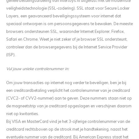
gehele betalingsafdeling van Intertoys.nl uitgerust met de modernste
veiligheidstechnologie (SSL-codering). SSL staat voor Secure Locker
Layers, een geavanceerd beveiligingssysteem voor internet dat
speciaal ontworpen is om persoonsgegevens te bewaken. De meeste
browsers ondersteunen SSL, waaronder Internet Explorer, Firefox,
Safari en Chrome. Weet je niet zeker of je browser SSL ondersteunt,
controleer dan de browsergegevens bij de Internet Service Provider
(ISP).
Vul jouw unieke controlenummer in:
Om jouw transacties op internet nog verder te beveiligen, ben je bij
een creditcardbetaling verplicht het controlenummer van je creditcard
(CVC2- of CVV2-nummer) aan te geven. Deze nummers staan niet op
de magneetstrip van je creditcard opgeslagen en verschijnen daarom
niet op kwitanties.
Bij VISA en MasterCard vind je het 3-cijferige controlenummer van de
creditcard rechtsboven op de strook met je handtekening, naast het
eventuele nummer van de creditcard. Bij American Express staat het