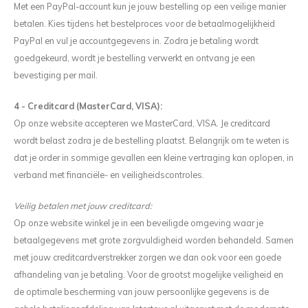
Happy Flower Haakpakket mand
Mini kroonluchters
Mandala Maxima
Glam Kerstbal 3D
Met een PayPal-account kun je jouw bestelling op een veilige manier
betalen. Kies tijdens het bestelproces voor de betaalmogelijkheid
BLOSSOM Haakpakket
Kroonluchter Kuiken
Mandala Suzan haakpakket
Winterster Haakpakket
PayPal en vul je accountgegevens in. Zodra je betaling wordt
goedgekeurd, wordt je bestelling verwerkt en ontvang je een
Paasei Haakpakket 3-D
Kroonluchter Haasje
Wandhanger bloemenboeket
Klokken Haakpakket
bevestiging per mail.
Set Paaseieren met Bloemen
Kerst Kroonluchters
Happy Flower Mandala 60 cm
Kerstbellen Macrame
4 - Creditcard (MasterCard, VISA):
Op onze website accepteren we MasterCard, VISA. Je creditcard
Vlinder Haakpakket
Set van 3 Kroonluchtertjes (kerst)
Mandalini
Patroon Kerstboom XXXXL
wordt belast zodra je de bestelling plaatst. Belangrijk om te weten is
dat je order in sommige gevallen een kleine vertraging kan oplopen, in
Uil mandala haakpakket
Macrame kroonluchters
Mandala houten kralen (1e CAL)
Notenkraker
verband met financiële- en veiligheidscontroles.
Veilig betalen met jouw creditcard:
Gehaakte tassen
Sneeuwvlokken
Op onze website winkel je in een beveiligde omgeving waar je
Kransen
Limited Kerstboom
betaalgegevens met grote zorgvuldigheid worden behandeld. Samen
met jouw creditcardverstrekker zorgen we dan ook voor een goede
Winterfiguurtjes
afhandeling van je betaling. Voor de grootst mogelijke veiligheid en
de optimale bescherming van jouw persoonlijke gegevens is de
Kerstboom Wandhangers (set)