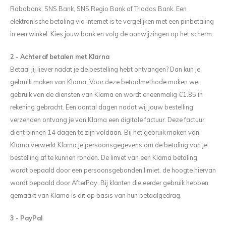
Levensboom Bloemen
Solar Hang- of Stalamp
Levensboom Bloemen
Mini kerstbellen macramépakket (per 3)
Diverse accessoires
Singl
Tripl
Rabobank, SNS Bank, SNS Regio Bank of Triodos Bank. Een
elektronische betaling via internet is te vergelijken met een pinbetaling
KIPPIE CAL
Lilly Lumière
Bloemenkrans
Paddestoel Mand
Ogen & Neuzen
Singl
Tripl
in een winkel. Kies jouw bank en volg de aanwijzingen op het scherm.
Boeket Lilly
Mini Fishnet
Mandala Madelief
Lovely Angel
2 - Achteraf betalen met Klarna
Betaal jij liever nadat je de bestelling hebt ontvangen? Dan kun je
Staande Solarlamp
Fishnet Jip
Spiegel Mandala
Granny Haakpakketten
gebruik maken van Klarna. Voor deze betaalmethode maken we
gebruik van de diensten van Klarna en wordt er eenmalig €1.85 in
Poef Haakpakket
Fishnet Medium
Mandala met houtsnijwerk CAL 2024
Deluxe Kerstboom Haakpakket
rekening gebracht. Een aantal dagen nadat wij jouw bestelling
verzenden ontvang je van Klarna een digitale factuur. Deze factuur
Pauw Haakpakket
Bohemian Fishnet
Verbindingsmandala’s set van 2
Oh! Denneboom Deluxe met standaard
dient binnen 14 dagen te zijn voldaan. Bij het gebruik maken van
Klarna verwerkt Klarna je persoonsgegevens om de betaling van je
Hangplant
Lumiêre Sunny
Verbindingsmandala’s set van 3
Kerstboom Haakpakket
bestelling af te kunnen ronden. De limiet van een Klarna betaling
wordt bepaald door een persoonsgebonden limiet, de hoogte hiervan
Sneeuwvlokken
Lumiere Anita Haakpakket
Kat Mandala Haakpakket
Engel Haakpakket
wordt bepaald door AfterPay. Bij klanten die eerder gebruik hebben
gemaakt van Klarna is dit op basis van hun betaalgedrag.
Vogelhuisje Zomer CAL 2024
Lumiere Anita Mini Haakpakket
Ster Mandala
To the Moon
3 - PayPal