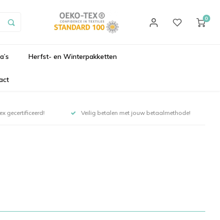
0
a’s
Herfst- en Winterpakketten
act
x gecertificeerd!
Veilig betalen met jouw betaalmethode!