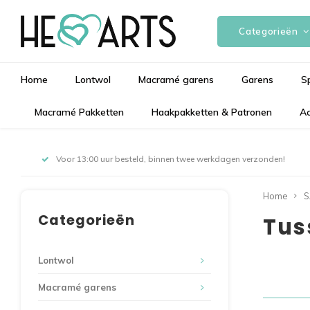
Categorieën
Home
Lontwol
Macramé garens
Garens
S
Macramé Pakketten
Haakpakketten & Patronen
Ac
Voor 13:00 uur besteld, binnen twee werkdagen verzonden!
Home
S
Categorieën
Tus
Lontwol
Toon 1 - 
Macramé garens