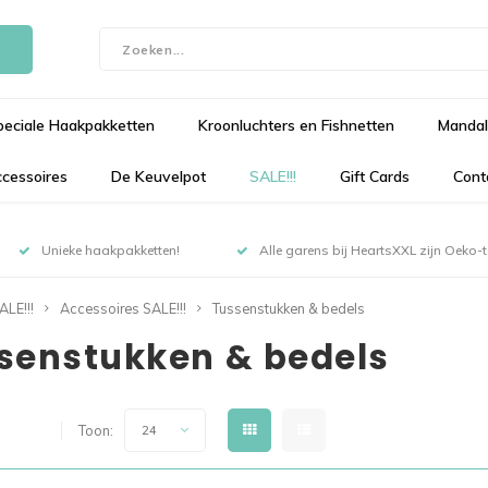
peciale Haakpakketten
Kroonluchters en Fishnetten
Mandal
cessoires
De Keuvelpot
SALE!!!
Gift Cards
Cont
Unieke haakpakketten!
Alle garens bij HeartsXXL zijn Oeko-te
ALE!!!
Accessoires SALE!!!
Tussenstukken & bedels
senstukken & bedels
6 van 6
Toon:
24