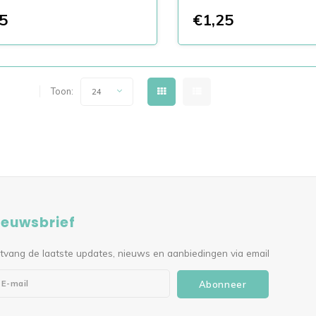
5
€1,25
6 van 6
Toon:
24
ieuwsbrief
tvang de laatste updates, nieuws en aanbiedingen via email
Abonneer