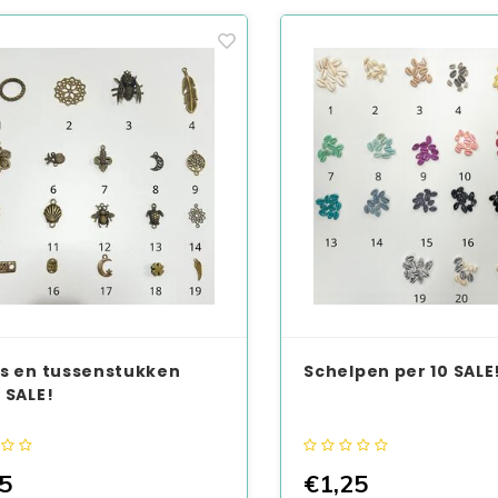
s en tussenstukken
Schelpen per 10 SALE
 SALE!
5
€1,25