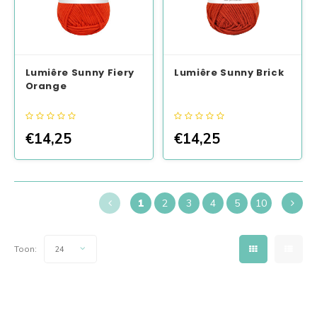
Lumiêre Sunny Fiery
Lumiêre Sunny Brick
Orange
€14,25
€14,25
1
2
3
4
5
10
Toon:
24