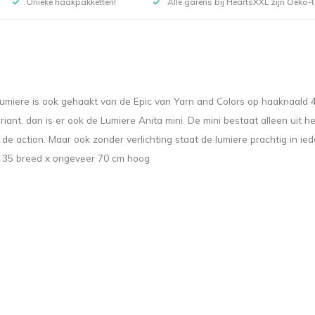
Unieke haakpakketten!
Alle garens bij HeartsXXL zijn Oeko-te
lumiere is ook gehaakt van de Epic van Yarn and Colors op haaknaald 
variant, dan is er ook de Lumiere Anita mini. De mini bestaat alleen ui
 de action. Maar ook zonder verlichting staat de lumiere prachtig in ie
ing 35 breed x ongeveer 70 cm hoog