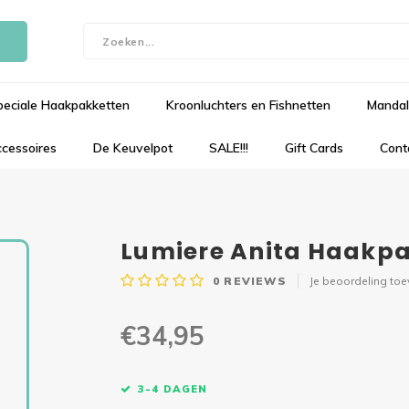
peciale Haakpakketten
Kroonluchters en Fishnetten
Mandal
cessoires
De Keuvelpot
SALE!!!
Gift Cards
Cont
Lumiere Anita Haakpa
0
REVIEWS
Je beoordeling to
€34,95
3-4 DAGEN