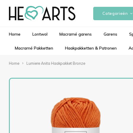
Categorieën
Home
Lontwol
Macramé garens
Garens
S
Macramé Pakketten
Haakpakketten & Patronen
Ac
Home
Lumiere Anita Haakpakket Bronze