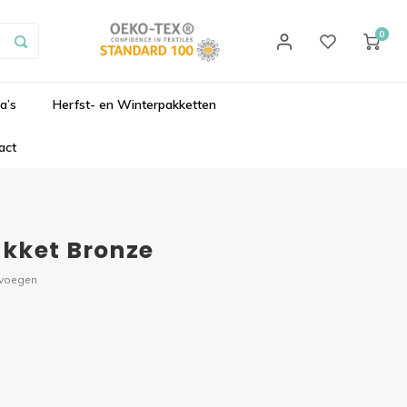
0
a’s
Herfst- en Winterpakketten
act
kket Bronze
evoegen