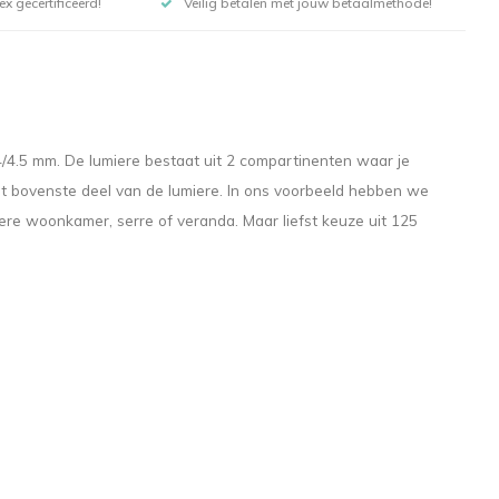
x gecertificeerd!
Veilig betalen met jouw betaalmethode!
4/4.5 mm. De lumiere bestaat uit 2 compartinenten waar je
t het bovenste deel van de lumiere. In ons voorbeeld hebben we
dere woonkamer, serre of veranda. Maar liefst keuze uit 125