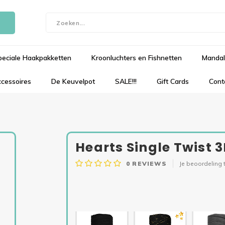
peciale Haakpakketten
Kroonluchters en Fishnetten
Mandal
cessoires
De Keuvelpot
SALE!!!
Gift Cards
Cont
Hearts Single Twist
0
REVIEWS
Je beoordeling