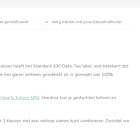
x gecertificeerd!
Veilig betalen met jouw betaalmethode!
skatoen heeft het Standard 100 Oeko-Tex label, wat betekent dat
ar het garen omheen gewikkeld zit, is gemaakt van 100%
n
Hearts Katoen MINI
. Hierdoor kun je gevlochten katoen en
r je 3 kleuren met een verloop samen kunt combineren. Doordat we