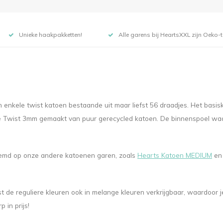
Unieke haakpakketten!
Alle garens bij HeartsXXL zijn Oeko-te
enkele twist katoen bestaande uit maar liefst 56 draadjes. Het basi
gle Twist 3mm gemaakt van puur gerecycled katoen. De binnenspoel wa
stemd op onze andere katoenen garen, zoals
Hearts Katoen MEDIUM
e
st de reguliere kleuren ook in melange kleuren verkrijgbaar, waardoo
 in prijs!