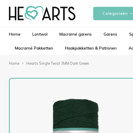
Categorieën
Home
Lontwol
Macramé garens
Garens
S
Macramé Pakketten
Haakpakketten & Patronen
Ac
Home
Hearts Single Twist 3MM Dark Green