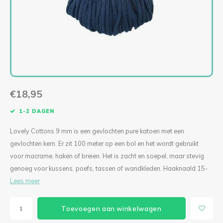
Levensboom Bloemen
Solar Hang- of Stalamp
Levensboom Bloemen
Mini kerstbellen macramépakket (per 3)
Diverse accessoires
Singl
Tripl
KIPPIE CAL
Lilly Lumière
Bloemenkrans
Paddestoel Mand
Ogen & Neuzen
Singl
Tripl
Boeket Lilly
Mini Fishnet
Mandala Madelief
Lovely Angel
Staande Solarlamp
Fishnet Jip
Spiegel Mandala
Granny Haakpakketten
€18,95
Poef Haakpakket
Fishnet Medium
Mandala met houtsnijwerk CAL 2024
Deluxe Kerstboom Haakpakket
1-2 DAGEN
Pauw Haakpakket
Bohemian Fishnet
Verbindingsmandala’s set van 2
Oh! Denneboom Deluxe met standaard
Lovely Cottons 9 mm is een gevlochten pure katoen met een
gevlochten kern. Er zit 100 meter op een bol en het wordt gebruikt
Hangplant
Lumiêre Sunny
Verbindingsmandala’s set van 3
Kerstboom Haakpakket
voor macrame, haken of breien. Het is zacht en soepel, maar stevig
genoeg voor kussens, poefs, tassen of wandkleden. Haaknaald 15-
Sneeuwvlokken
Lumiere Anita Haakpakket
Kat Mandala Haakpakket
Engel Haakpakket
Lees meer
Vogelhuisje Zomer CAL 2024
Lumiere Anita Mini Haakpakket
Ster Mandala
To the Moon
Toevoegen aan winkelwagen