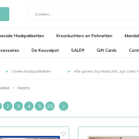
peciale Haakpakketten
Kroonluchters en Fishnetten
Mandal
cessoires
De Keuvelpot
SALE!!!
Gift Cards
Cont
Unieke haakpakketten!
Alle garens bij HeartsXXL zijn Oeko-te
erken
Hearts
2
3
4
5
25