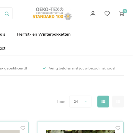
0
a’s
Herfst- en Winterpakketten
act
x gecertificeerd!
Veilig betalen met jouw betaalmethode!
Toon 1 - 24 van 597
Toon:
24