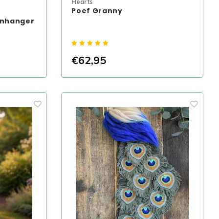
Hearts
Poef Granny
enhanger
€62,95