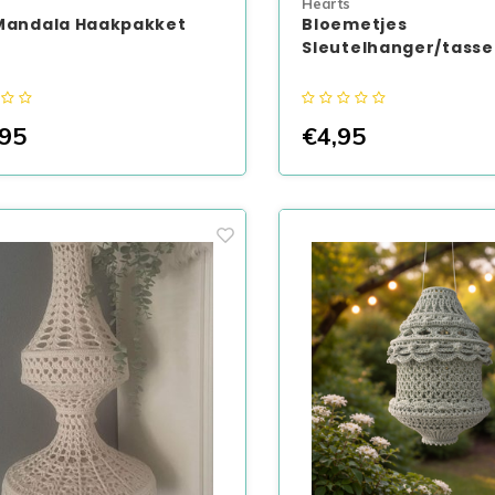
Hearts
Mandala Haakpakket
Bloemetjes
Sleutelhanger/tass
95
€4,95