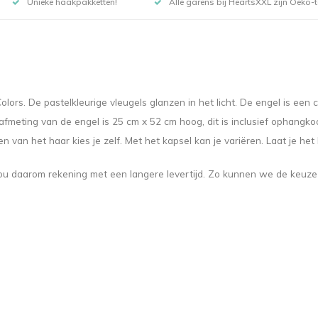
Unieke haakpakketten!
Alle garens bij HeartsXXL zijn Oeko-te
ors. De pastelkleurige vleugels glanzen in het licht. De engel is een 
meting van de engel is 25 cm x 52 cm hoog, dit is inclusief ophangkoo
van het haar kies je zelf. Met het kapsel kan je variëren. Laat je het
u daarom rekening met een langere levertijd. Zo kunnen we de keuze u