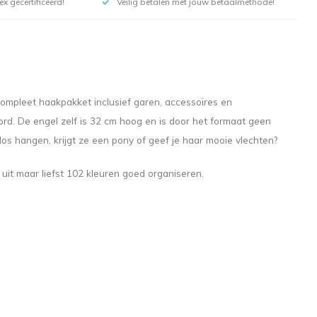
x gecertificeerd!
Veilig betalen met jouw betaalmethode!
compleet haakpakket inclusief garen, accessoires en
rd. De engel zelf is 32 cm hoog en is door het formaat geen
 los hangen, krijgt ze een pony of geef je haar mooie vlechten?
it maar liefst 102 kleuren goed organiseren.