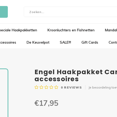
peciale Haakpakketten
Kroonluchters en Fishnetten
Mandal
cessoires
De Keuvelpot
SALE!!!
Gift Cards
Cont
Engel Haakpakket Can
accessoires
0
REVIEWS
Je beoordeling to
€17,95