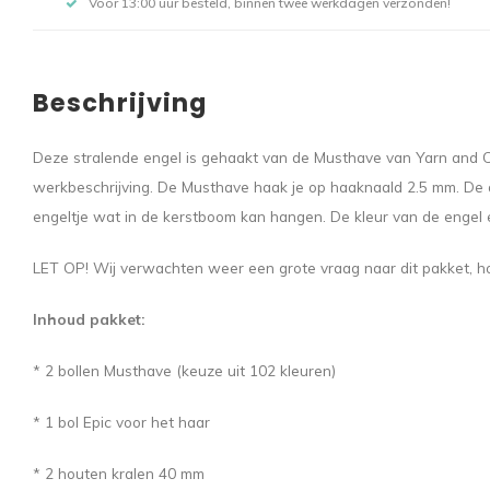
Voor 13:00 uur besteld, binnen twee werkdagen verzonden!
Beschrijving
Deze stralende engel is gehaakt van de Musthave van Yarn and Col
werkbeschrijving. De Musthave haak je op haaknaald 2.5 mm. De af
engeltje wat in de kerstboom kan hangen. De kleur van de engel en 
LET OP! Wij verwachten weer een grote vraag naar dit pakket, ho
Inhoud pakket:
* 2 bollen Musthave (keuze uit 102 kleuren)
* 1 bol Epic voor het haar
* 2 houten kralen 40 mm