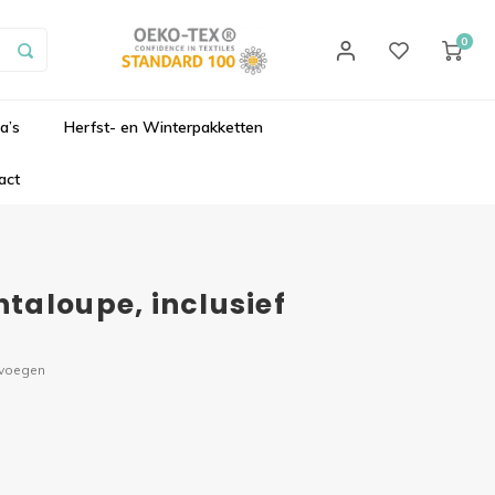
0
a’s
Herfst- en Winterpakketten
act
taloupe, inclusief
evoegen