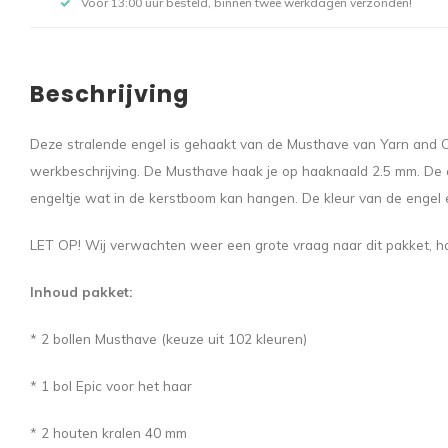
Voor 13:00 uur besteld, binnen twee werkdagen verzonden!
Beschrijving
Deze stralende engel is gehaakt van de Musthave van Yarn and Col
werkbeschrijving. De Musthave haak je op haaknaald 2.5 mm. De af
engeltje wat in de kerstboom kan hangen. De kleur van de engel en 
LET OP! Wij verwachten weer een grote vraag naar dit pakket, ho
Inhoud pakket:
* 2 bollen Musthave (keuze uit 102 kleuren)
* 1 bol Epic voor het haar
* 2 houten kralen 40 mm