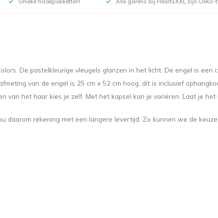
Unieke haakpakketten!
Alle garens bij HeartsXXL zijn Oeko-te
ors. De pastelkleurige vleugels glanzen in het licht. De engel is een 
meting van de engel is 25 cm x 52 cm hoog, dit is inclusief ophangkoo
van het haar kies je zelf. Met het kapsel kan je variëren. Laat je het
u daarom rekening met een langere levertijd. Zo kunnen we de keuze u