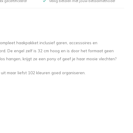
x gecertificeerd!
Veilig betalen met jouw betaalmethode!
compleet haakpakket inclusief garen, accessoires en
rd. De engel zelf is 32 cm hoog en is door het formaat geen
 los hangen, krijgt ze een pony of geef je haar mooie vlechten?
it maar liefst 102 kleuren goed organiseren.