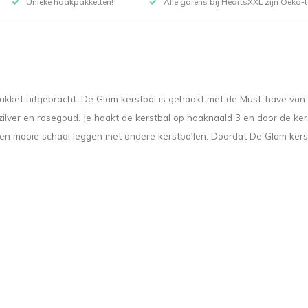
Unieke haakpakketten!
Alle garens bij HeartsXXL zijn Oeko-te
akket uitgebracht. De Glam kerstbal is gehaakt met de Must-have van
 zilver en rosegoud. Je haakt de kerstbal op haaknaald 3 en door de k
n mooie schaal leggen met andere kerstballen. Doordat De Glam kerstbal