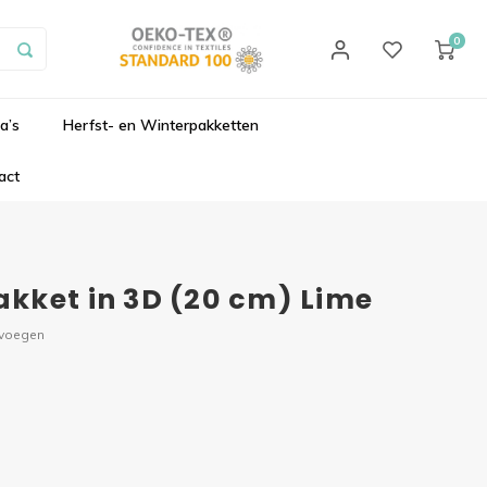
0
a’s
Herfst- en Winterpakketten
act
kket in 3D (20 cm) Lime
evoegen