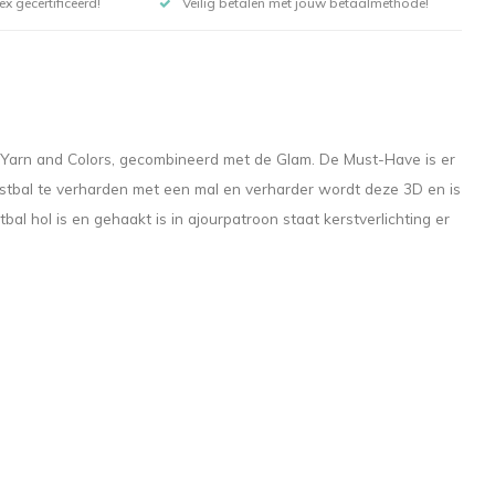
x gecertificeerd!
Veilig betalen met jouw betaalmethode!
 Yarn and Colors, gecombineerd met de Glam. De Must-Have is er
erstbal te verharden met een mal en verharder wordt deze 3D en is
 hol is en gehaakt is in ajourpatroon staat kerstverlichting er