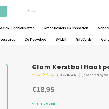
peciale Haakpakketten
Kroonluchters en Fishnetten
Mandal
cessoires
De Keuvelpot
SALE!!!
Gift Cards
Cont
Glam Kerstbal Haakpa
0
REVIEWS
Je beoordeling to
€18,95
3-4 DAGEN