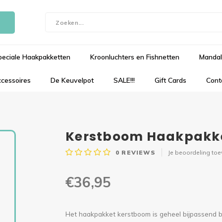
peciale Haakpakketten
Kroonluchters en Fishnetten
Mandal
cessoires
De Keuvelpot
SALE!!!
Gift Cards
Cont
Kerstboom Haakpakke
0
REVIEWS
Je beoordeling to
€36,95
Het haakpakket kerstboom is geheel bijpassend b