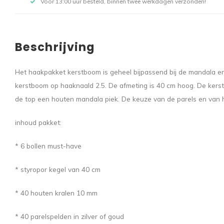
Voor 13:00 uur besteld, binnen twee werkdagen verzonden!
Beschrijving
Het haakpakket kerstboom is geheel bijpassend bij de mandala en
kerstboom op haaknaald 2.5. De afmeting is 40 cm hoog. De kerstb
de top een houten mandala piek. De keuze van de parels en van het
inhoud pakket:
* 6 bollen must-have
* styropor kegel van 40 cm
* 40 houten kralen 10 mm
* 40 parelspelden in zilver of goud