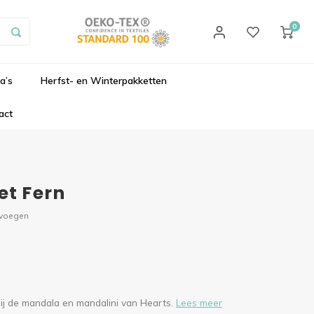
0
a’s
Herfst- en Winterpakketten
act
t Fern
evoegen
ij de mandala en mandalini van Hearts.
Lees meer