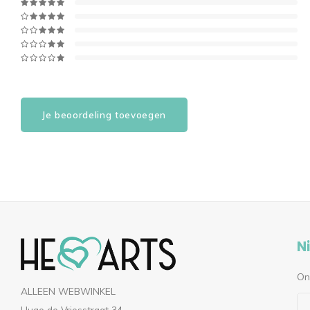
Je beoordeling toevoegen
N
On
ALLEEN WEBWINKEL
Hugo de Vriesstraat 34