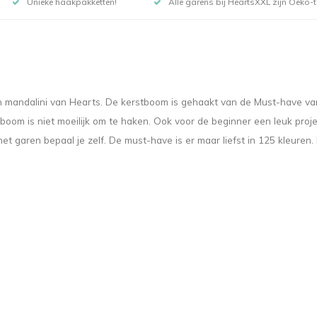
Unieke haakpakketten!
Alle garens bij HeartsXXL zijn Oeko-te
 mandalini van Hearts. De kerstboom is gehaakt van de Must-have van 
oom is niet moeilijk om te haken. Ook voor de beginner een leuk proje
 garen bepaal je zelf. De must-have is er maar liefst in 125 kleuren. 