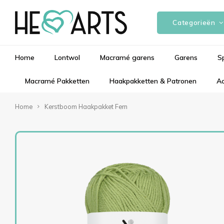
Categorieën
Home
Lontwol
Macramé garens
Garens
S
Macramé Pakketten
Haakpakketten & Patronen
Ac
Home
Kerstboom Haakpakket Fern