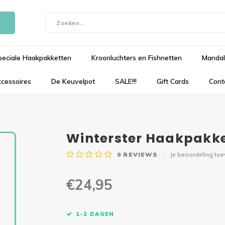
peciale Haakpakketten
Kroonluchters en Fishnetten
Mandal
cessoires
De Keuvelpot
SALE!!!
Gift Cards
Cont
Winterster Haakpakke
0
REVIEWS
Je beoordeling to
€24,95
1-2 DAGEN