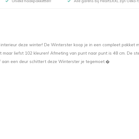
Unieke haakpakketten!
Alle garens bij HeartsXXL zijn Oeko-te
 interieur deze winter! De Winterster koop je in een compleet pakket m
maar liefst 102 kleuren! Afmeting van punt naar punt is 48 cm. De ster
f aan een deur schittert deze Winterster je tegemoet.�