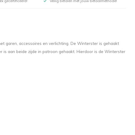
x gecertificeerd!
Veilig betalen met jouw betaalmethode!
et garen, accessoires en verlichting. De Winterster is gehaakt
 is aan beide zijde in patroon gehaakt. Hierdoor is de Winterster