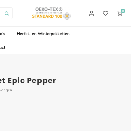
0
a’s
Herfst- en Winterpakketten
act
t Epic Pepper
evoegen