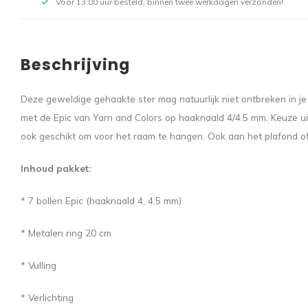
Voor 13:00 uur besteld, binnen twee werkdagen verzonden!
Beschrijving
Deze geweldige gehaakte ster mag natuurlijk niet ontbreken in je
met de Epic van Yarn and Colors op haaknaald 4/4.5 mm. Keuze uit 
ook geschikt om voor het raam te hangen. Ook aan het plafond o
Inhoud pakket:
* 7 bollen Epic (haaknaald 4, 4.5 mm)
* Metalen ring 20 cm
* Vulling
* Verlichting