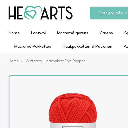
Categorieën
Home
Lontwol
Macramé garens
Garens
S
Macramé Pakketten
Haakpakketten & Patronen
Ac
Home
Winterster Haakpakket Epic Pepper