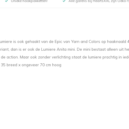
Unieke haakpakketten!
Alle garens bij HeartsXXL zijn Oeko-te
lumiere is ook gehaakt van de Epic van Yarn and Colors op haaknaald 
variant, dan is er ook de Lumiere Anita mini. De mini bestaat alleen ui
 de action. Maar ook zonder verlichting staat de lumiere prachtig in ie
ing 35 breed x ongeveer 70 cm hoog