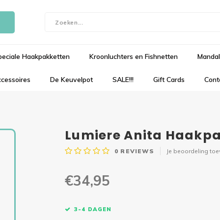
peciale Haakpakketten
Kroonluchters en Fishnetten
Mandal
cessoires
De Keuvelpot
SALE!!!
Gift Cards
Cont
Lumiere Anita Haakpa
0
REVIEWS
Je beoordeling to
€34,95
3-4 DAGEN