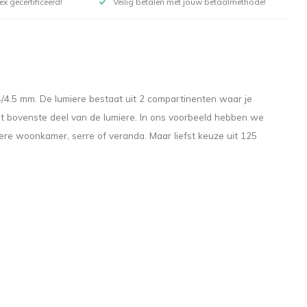
x gecertificeerd!
Veilig betalen met jouw betaalmethode!
4/4.5 mm. De lumiere bestaat uit 2 compartinenten waar je
t het bovenste deel van de lumiere. In ons voorbeeld hebben we
dere woonkamer, serre of veranda. Maar liefst keuze uit 125