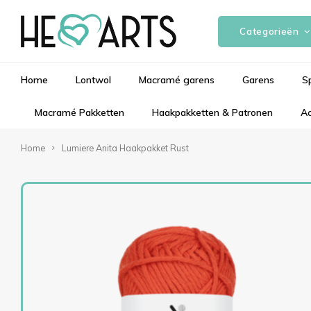
Categorieën
Home
Lontwol
Macramé garens
Garens
S
Macramé Pakketten
Haakpakketten & Patronen
Ac
Home
Lumiere Anita Haakpakket Rust