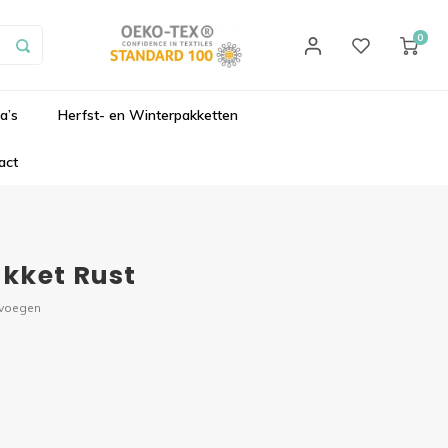
0
a’s
Herfst- en Winterpakketten
act
kket Rust
evoegen