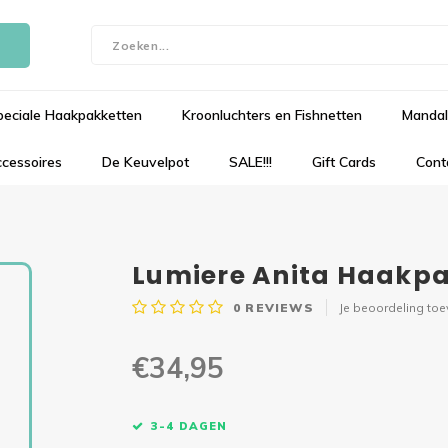
peciale Haakpakketten
Kroonluchters en Fishnetten
Mandal
cessoires
De Keuvelpot
SALE!!!
Gift Cards
Cont
Lumiere Anita Haakpa
0
REVIEWS
Je beoordeling to
€34,95
3-4 DAGEN