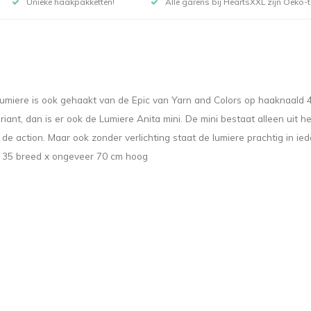
Unieke haakpakketten!
Alle garens bij HeartsXXL zijn Oeko-te
lumiere is ook gehaakt van de Epic van Yarn and Colors op haaknaald 
variant, dan is er ook de Lumiere Anita mini. De mini bestaat alleen ui
 de action. Maar ook zonder verlichting staat de lumiere prachtig in ie
ing 35 breed x ongeveer 70 cm hoog