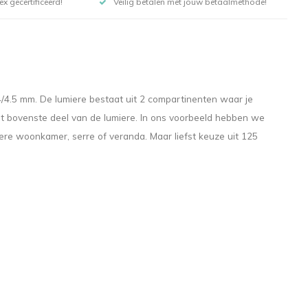
x gecertificeerd!
Veilig betalen met jouw betaalmethode!
4/4.5 mm. De lumiere bestaat uit 2 compartinenten waar je
t het bovenste deel van de lumiere. In ons voorbeeld hebben we
dere woonkamer, serre of veranda. Maar liefst keuze uit 125