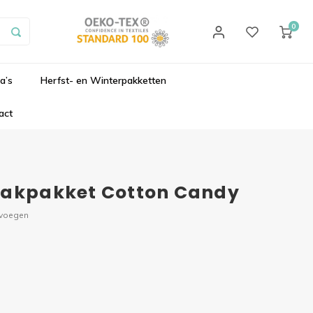
0
a’s
Herfst- en Winterpakketten
act
aakpakket Cotton Candy
evoegen