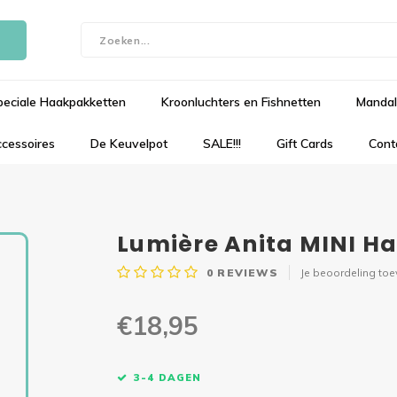
peciale Haakpakketten
Kroonluchters en Fishnetten
Mandal
cessoires
De Keuvelpot
SALE!!!
Gift Cards
Cont
Lumière Anita MINI H
0
REVIEWS
Je beoordeling to
€18,95
3-4 DAGEN