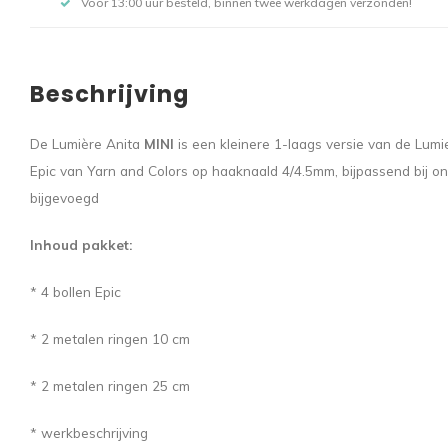
Voor 13:00 uur besteld, binnen twee werkdagen verzonden!
Beschrijving
De Lumière Anita
MINI
is een kleinere 1-laags versie van de Lumie
Epic van Yarn and Colors op haaknaald 4/4.5mm, bijpassend bij ons
bijgevoegd
Inhoud pakket:
* 4 bollen Epic
* 2 metalen ringen 10 cm
* 2 metalen ringen 25 cm
* werkbeschrijving