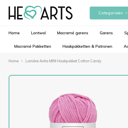
Categorieën
Home
Lontwol
Macramé garens
Garens
S
Macramé Pakketten
Haakpakketten & Patronen
Ac
Home
Lumière Anita MINI Haakpakket Cotton Candy