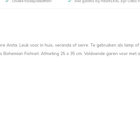
Unieke haakpakketten!
Alle garens bij HeartsXXL zijn Oeko-te
re Anita. Leuk voor in huis, veranda of serre. Te gebruiken als lamp of
 Bohemian Fishnet. Afmeting 25 x 35 cm. Voldoende garen voor met of zo