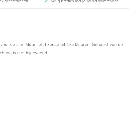
x gecertificeerd!
Veilig betalen met jouw betaalmethode!
 voor de sier. Maar liefst keuze uit 125 kleuren. Gehaakt van de
chting is niet bijgevoegd