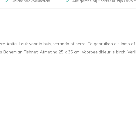
Unieke haakpakketten!
Alle garens bij HeartsXXL zijn Oeko-te
re Anita. Leuk voor in huis, veranda of serre. Te gebruiken als lamp of
 Bohemian Fishnet. Afmeting 25 x 35 cm. Voorbeeldkleur is birch. Verli