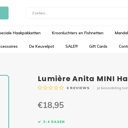
peciale Haakpakketten
Kroonluchters en Fishnetten
Mandal
cessoires
De Keuvelpot
SALE!!!
Gift Cards
Cont
Lumière Anita MINI 
0
REVIEWS
Je beoordeling to
€18,95
3-4 DAGEN