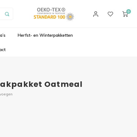
0
a’s
Herfst- en Winterpakketten
act
Haakpakket Oatmeal
evoegen