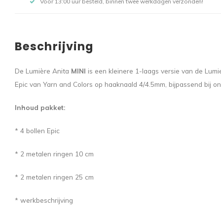
Voor 13:00 uur besteld, binnen twee werkdagen verzonden!
Beschrijving
De Lumière Anita
MINI
is een kleinere 1-laags versie van de Lumie
Epic van Yarn and Colors op haaknaald 4/4.5mm, bijpassend bij ons
Inhoud pakket:
* 4 bollen Epic
* 2 metalen ringen 10 cm
* 2 metalen ringen 25 cm
* werkbeschrijving