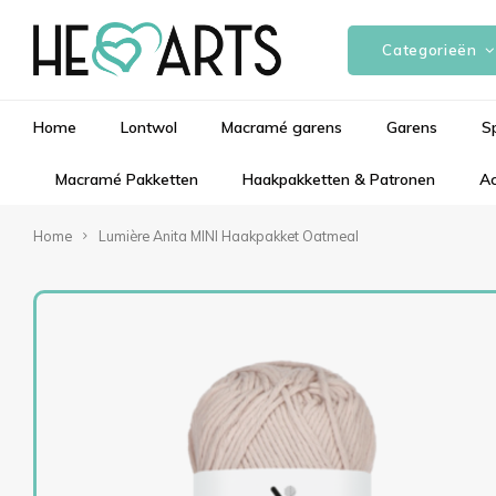
Categorieën
Home
Lontwol
Macramé garens
Garens
S
Macramé Pakketten
Haakpakketten & Patronen
Ac
Home
Lumière Anita MINI Haakpakket Oatmeal