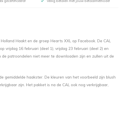
x gecertificeerd!
Veilig betalen met jouw betaalmethode!
l Holland Haakt en de groep Hearts XXL op Facebook. De CAL
vrijdag 16 februari (deel 1), vrijdag 23 februari (deel 2) en
en de patroondelen niet meer te downloaden zijn en zullen uit de
 gemiddelde haakster. De kleuren van het voorbeeld zijn blush
krijgbaar zijn. Het pakket is na de CAL ook nog verkrijgbaar,