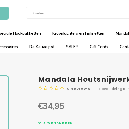
peciale Haakpakketten
Kroonluchters en Fishnetten
Mandal
cessoires
De Keuvelpot
SALE!!!
Gift Cards
Cont
Mandala Houtsnijwerk
0
REVIEWS
Je beoordeling to
€34,95
5 WERKDAGEN