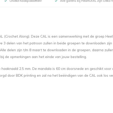
Unieke haakpakketten!
Alle garens bij HeartsXXL zijn Oeko-te
 CAL (Crochet Along). Deze CAL is een samenwerking met de groep Hee
 3 delen van het patroon zullen in beide groepen te downloaden zijn op 
s. Alle delen zijn t/m 8 maart te downloaden in de groepen, daarna zull
bij de opmerkingen aan het einde van jouw bestelling.
haaknaald 2.5 mm. De mandala is 60 cm doorsnede en geschikt voor de
orgd door BDK printing en zal na het beëindigen van de CAL ook los ver