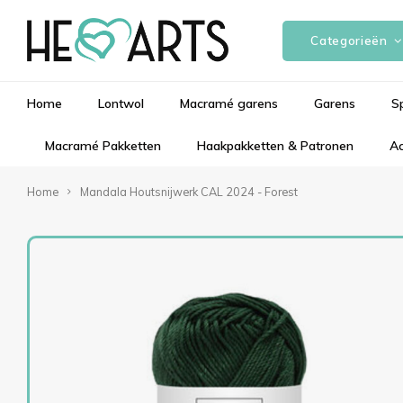
Categorieën
Home
Lontwol
Macramé garens
Garens
S
Macramé Pakketten
Haakpakketten & Patronen
Ac
Home
Mandala Houtsnijwerk CAL 2024 - Forest