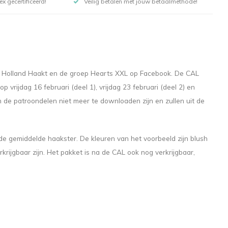
x gecertificeerd!
Veilig betalen met jouw betaalmethode!
l Holland Haakt en de groep Hearts XXL op Facebook. De CAL
vrijdag 16 februari (deel 1), vrijdag 23 februari (deel 2) en
en de patroondelen niet meer te downloaden zijn en zullen uit de
 gemiddelde haakster. De kleuren van het voorbeeld zijn blush
krijgbaar zijn. Het pakket is na de CAL ook nog verkrijgbaar,