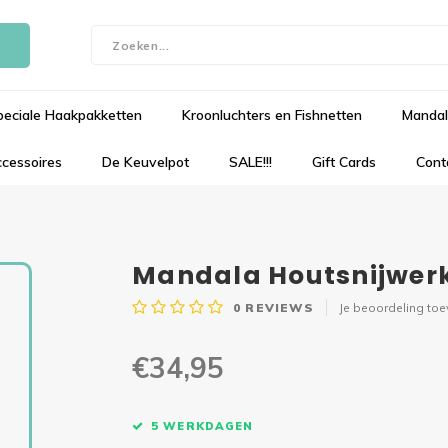
peciale Haakpakketten
Kroonluchters en Fishnetten
Mandal
cessoires
De Keuvelpot
SALE!!!
Gift Cards
Cont
Mandala Houtsnijwerk
0
REVIEWS
Je beoordeling to
€34,95
5 WERKDAGEN