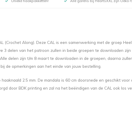
Unieke haakpakketten!
Alle garens bij HeartsXXL zijn Oeko-te
 CAL (Crochet Along). Deze CAL is een samenwerking met de groep Hee
 3 delen van het patroon zullen in beide groepen te downloaden zijn op 
s. Alle delen zijn t/m 8 maart te downloaden in de groepen, daarna zull
bij de opmerkingen aan het einde van jouw bestelling.
haaknaald 2.5 mm. De mandala is 60 cm doorsnede en geschikt voor de
orgd door BDK printing en zal na het beëindigen van de CAL ook los ver