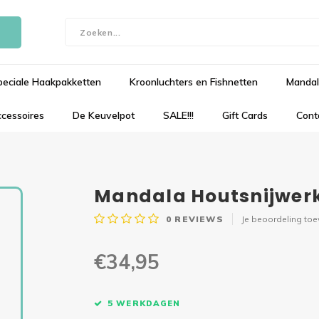
peciale Haakpakketten
Kroonluchters en Fishnetten
Mandal
cessoires
De Keuvelpot
SALE!!!
Gift Cards
Cont
Mandala Houtsnijwerk
0
REVIEWS
Je beoordeling to
€34,95
5 WERKDAGEN