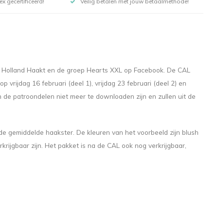
x gecertificeerd!
Veilig betalen met jouw betaalmethode!
l Holland Haakt en de groep Hearts XXL op Facebook. De CAL
vrijdag 16 februari (deel 1), vrijdag 23 februari (deel 2) en
en de patroondelen niet meer te downloaden zijn en zullen uit de
 gemiddelde haakster. De kleuren van het voorbeeld zijn blush
krijgbaar zijn. Het pakket is na de CAL ook nog verkrijgbaar,