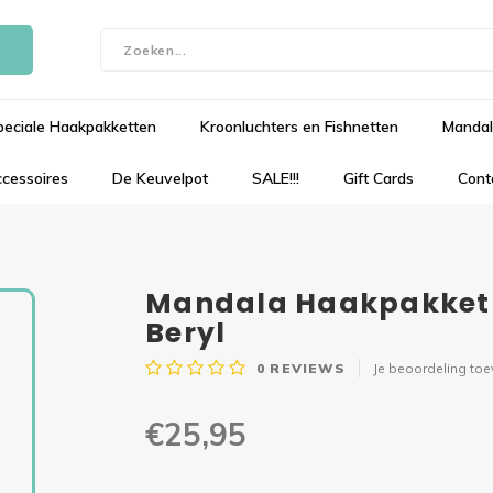
peciale Haakpakketten
Kroonluchters en Fishnetten
Mandal
cessoires
De Keuvelpot
SALE!!!
Gift Cards
Cont
Mandala Haakpakket 
Beryl
0
REVIEWS
Je beoordeling to
€25,95