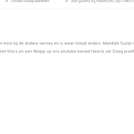
Unieke haakpakketten!
Alle garens bij HeartsXXL zijn Oeko-te
el mooi bij de andere versies en is weer totaal anders. Mandala Suza
t foto’s en een filmpje op ons youtube kanaal Hearts xxl. Daag jezelf