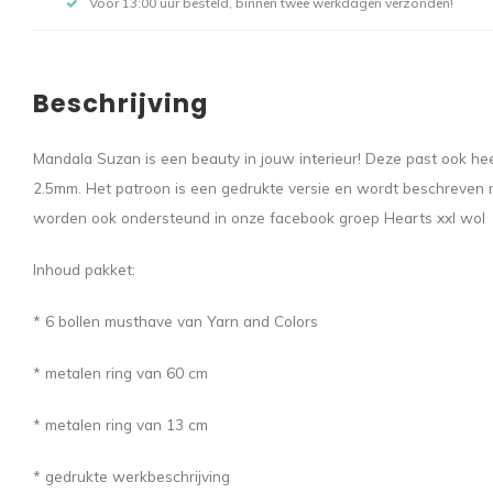
Voor 13:00 uur besteld, binnen twee werkdagen verzonden!
Beschrijving
Mandala Suzan is een beauty in jouw interieur! Deze past ook he
2.5mm. Het patroon is een gedrukte versie en wordt beschreven me
worden ook ondersteund in onze facebook groep Hearts xxl wol
Inhoud pakket:
* 6 bollen musthave van Yarn and Colors
* metalen ring van 60 cm
* metalen ring van 13 cm
* gedrukte werkbeschrijving