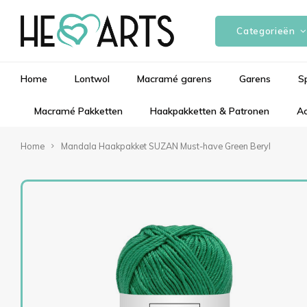
Categorieën
Home
Lontwol
Macramé garens
Garens
S
Macramé Pakketten
Haakpakketten & Patronen
Ac
Home
Mandala Haakpakket SUZAN Must-have Green Beryl