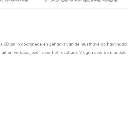
x gecertificeerd!
Veilig betalen met jouw betaalmethode!
n is 60 cm in doorsnede en gehaakt van de musthave op haaknaald
 uit en verbaas jezelf over het resultaat. Vragen over de mandala