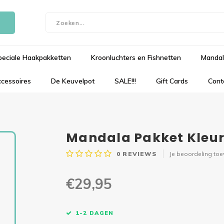
peciale Haakpakketten
Kroonluchters en Fishnetten
Mandal
cessoires
De Keuvelpot
SALE!!!
Gift Cards
Cont
Mandala Pakket Kleur
0
REVIEWS
Je beoordeling to
€29,95
1-2 DAGEN