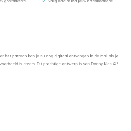
x gecertificeerd!
Veilig betalen met jouw betaalmethode!
et patroon kan je nu nog digitaal ontvangen in de mail als je
oorbeeld is cream. Dit prachtige ontwerp is van Danny Klos ©?