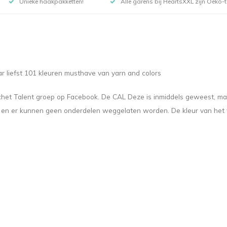
Unieke haakpakketten!
Alle garens bij HeartsXXL zijn Oeko-te
ar liefst 101 kleuren musthave van yarn and colors
t Talent groep op Facebook. De CAL Deze is inmiddels geweest, maar h
 en er kunnen geen onderdelen weggelaten worden. De kleur van het v