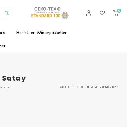
0
a’s
Herfst- en Winterpakketten
act
 Satay
evoegen
ARTIKELCODE
HE-CAL-MAN-026