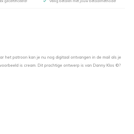
x gecertificeerd!
Veilig betalen met jouw betaalmethode!
et patroon kan je nu nog digitaal ontvangen in de mail als je
oorbeeld is cream. Dit prachtige ontwerp is van Danny Klos ©?