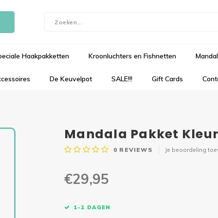
peciale Haakpakketten
Kroonluchters en Fishnetten
Mandal
cessoires
De Keuvelpot
SALE!!!
Gift Cards
Cont
Mandala Pakket Kleur
0
REVIEWS
Je beoordeling to
€29,95
1-2 DAGEN