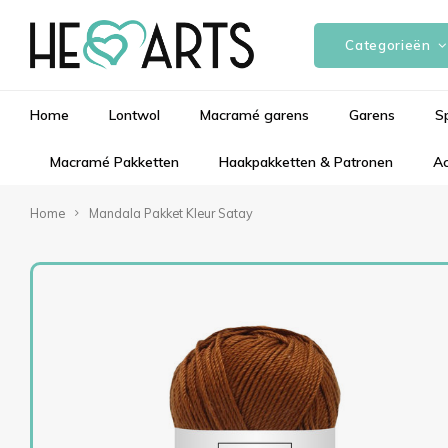
Categorieën
Home
Lontwol
Macramé garens
Garens
S
Macramé Pakketten
Haakpakketten & Patronen
Ac
Home
Mandala Pakket Kleur Satay