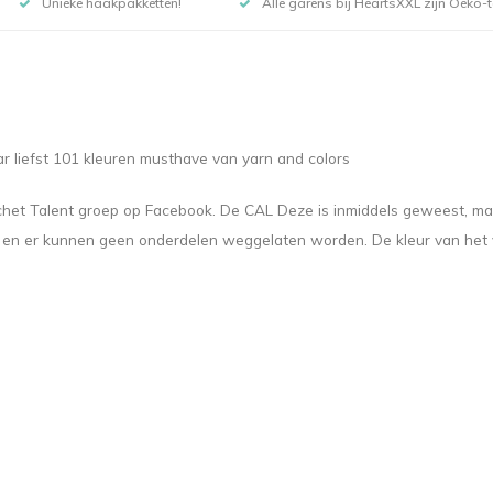
Unieke haakpakketten!
Alle garens bij HeartsXXL zijn Oeko-te
ar liefst 101 kleuren musthave van yarn and colors
t Talent groep op Facebook. De CAL Deze is inmiddels geweest, maar h
 en er kunnen geen onderdelen weggelaten worden. De kleur van het v