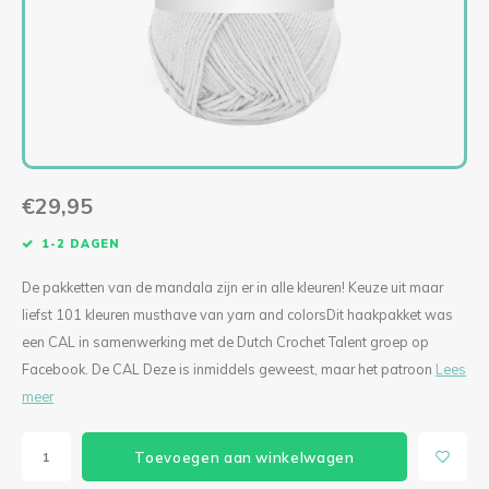
Levensboom Bloemen
Solar Hang- of Stalamp
Levensboom Bloemen
Mini kerstbellen macramépakket (per 3)
Diverse accessoires
Singl
Tripl
KIPPIE CAL
Lilly Lumière
Bloemenkrans
Paddestoel Mand
Ogen & Neuzen
Singl
Tripl
Boeket Lilly
Mini Fishnet
Mandala Madelief
Lovely Angel
Staande Solarlamp
Fishnet Jip
Spiegel Mandala
Granny Haakpakketten
€29,95
Poef Haakpakket
Fishnet Medium
Mandala met houtsnijwerk CAL 2024
Deluxe Kerstboom Haakpakket
1-2 DAGEN
Pauw Haakpakket
Bohemian Fishnet
Verbindingsmandala’s set van 2
Oh! Denneboom Deluxe met standaard
De pakketten van de mandala zijn er in alle kleuren! Keuze uit maar
liefst 101 kleuren musthave van yarn and colorsDit haakpakket was
Hangplant
Lumiêre Sunny
Verbindingsmandala’s set van 3
Kerstboom Haakpakket
een CAL in samenwerking met de Dutch Crochet Talent groep op
Facebook. De CAL Deze is inmiddels geweest, maar het patroon
Lees
Sneeuwvlokken
Lumiere Anita Haakpakket
Kat Mandala Haakpakket
Engel Haakpakket
meer
Vogelhuisje Zomer CAL 2024
Lumiere Anita Mini Haakpakket
Ster Mandala
To the Moon
Toevoegen aan winkelwagen