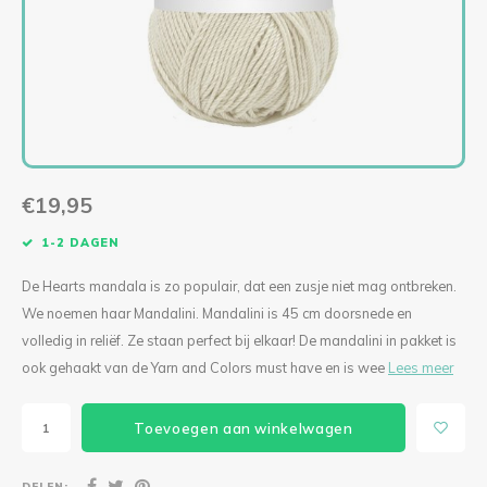
Levensboom Bloemen
Solar Hang- of Stalamp
Levensboom Bloemen
Mini kerstbellen macramépakket (per 3)
Diverse accessoires
Singl
Tripl
KIPPIE CAL
Lilly Lumière
Bloemenkrans
Paddestoel Mand
Ogen & Neuzen
Singl
Tripl
Boeket Lilly
Mini Fishnet
Mandala Madelief
Lovely Angel
Staande Solarlamp
Fishnet Jip
Spiegel Mandala
Granny Haakpakketten
€19,95
Poef Haakpakket
Fishnet Medium
Mandala met houtsnijwerk CAL 2024
Deluxe Kerstboom Haakpakket
1-2 DAGEN
Pauw Haakpakket
Bohemian Fishnet
Verbindingsmandala’s set van 2
Oh! Denneboom Deluxe met standaard
De Hearts mandala is zo populair, dat een zusje niet mag ontbreken.
We noemen haar Mandalini. Mandalini is 45 cm doorsnede en
Hangplant
Lumiêre Sunny
Verbindingsmandala’s set van 3
Kerstboom Haakpakket
volledig in reliëf. Ze staan perfect bij elkaar! De mandalini in pakket is
ook gehaakt van de Yarn and Colors must have en is wee
Lees meer
Sneeuwvlokken
Lumiere Anita Haakpakket
Kat Mandala Haakpakket
Engel Haakpakket
Toevoegen aan winkelwagen
Vogelhuisje Zomer CAL 2024
Lumiere Anita Mini Haakpakket
Ster Mandala
To the Moon
DELEN: