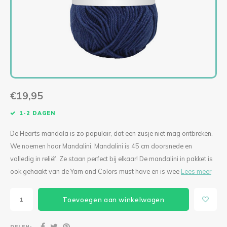
Levensboom Bloemen
Solar Hang- of Stalamp
Levensboom Bloemen
Mini kerstbellen macramépakket (per 3)
Diverse accessoires
Singl
Tripl
KIPPIE CAL
Lilly Lumière
Bloemenkrans
Paddestoel Mand
Ogen & Neuzen
Singl
Tripl
Boeket Lilly
Mini Fishnet
Mandala Madelief
Lovely Angel
Staande Solarlamp
Fishnet Jip
Spiegel Mandala
Granny Haakpakketten
€19,95
Poef Haakpakket
Fishnet Medium
Mandala met houtsnijwerk CAL 2024
Deluxe Kerstboom Haakpakket
1-2 DAGEN
Pauw Haakpakket
Bohemian Fishnet
Verbindingsmandala’s set van 2
Oh! Denneboom Deluxe met standaard
De Hearts mandala is zo populair, dat een zusje niet mag ontbreken.
We noemen haar Mandalini. Mandalini is 45 cm doorsnede en
Hangplant
Lumiêre Sunny
Verbindingsmandala’s set van 3
Kerstboom Haakpakket
volledig in reliëf. Ze staan perfect bij elkaar! De mandalini in pakket is
ook gehaakt van de Yarn and Colors must have en is wee
Lees meer
Sneeuwvlokken
Lumiere Anita Haakpakket
Kat Mandala Haakpakket
Engel Haakpakket
Toevoegen aan winkelwagen
Vogelhuisje Zomer CAL 2024
Lumiere Anita Mini Haakpakket
Ster Mandala
To the Moon
DELEN: