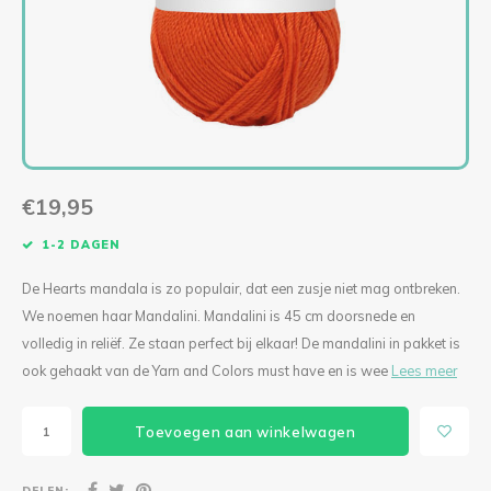
Levensboom Bloemen
Solar Hang- of Stalamp
Levensboom Bloemen
Mini kerstbellen macramépakket (per 3)
Diverse accessoires
Singl
Tripl
KIPPIE CAL
Lilly Lumière
Bloemenkrans
Paddestoel Mand
Ogen & Neuzen
Singl
Tripl
Boeket Lilly
Mini Fishnet
Mandala Madelief
Lovely Angel
Staande Solarlamp
Fishnet Jip
Spiegel Mandala
Granny Haakpakketten
€19,95
Poef Haakpakket
Fishnet Medium
Mandala met houtsnijwerk CAL 2024
Deluxe Kerstboom Haakpakket
1-2 DAGEN
Pauw Haakpakket
Bohemian Fishnet
Verbindingsmandala’s set van 2
Oh! Denneboom Deluxe met standaard
De Hearts mandala is zo populair, dat een zusje niet mag ontbreken.
We noemen haar Mandalini. Mandalini is 45 cm doorsnede en
Hangplant
Lumiêre Sunny
Verbindingsmandala’s set van 3
Kerstboom Haakpakket
volledig in reliëf. Ze staan perfect bij elkaar! De mandalini in pakket is
ook gehaakt van de Yarn and Colors must have en is wee
Lees meer
Sneeuwvlokken
Lumiere Anita Haakpakket
Kat Mandala Haakpakket
Engel Haakpakket
Toevoegen aan winkelwagen
Vogelhuisje Zomer CAL 2024
Lumiere Anita Mini Haakpakket
Ster Mandala
To the Moon
DELEN: