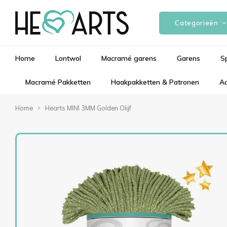
Categorieën
Home
Lontwol
Macramé garens
Garens
S
Macramé Pakketten
Haakpakketten & Patronen
Ac
Home
Hearts MINI 3MM Golden Olijf