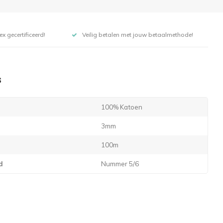
x gecertificeerd!
Veilig betalen met jouw betaalmethode!
s
100% Katoen
3mm
100m
d
Nummer 5/6