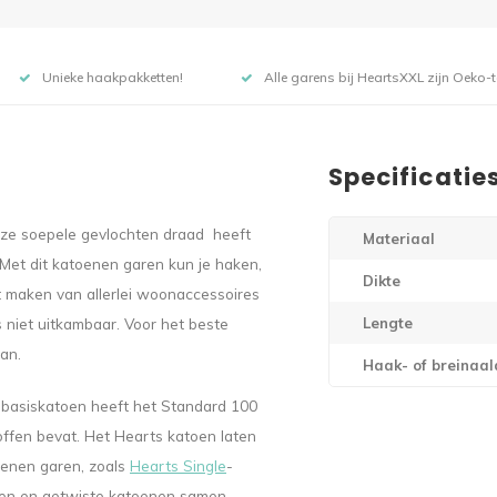
Unieke haakpakketten!
Alle garens bij HeartsXXL zijn Oeko-te
Specificatie
Deze soepele gevlochten draad heeft
Materiaal
 Met dit katoenen garen kun je haken,
Dikte
t maken van allerlei woonaccessoires
 niet uitkambaar. Voor het beste
Lengte
an.
Haak- of breinaal
 basiskatoen heeft het Standard 100
offen bevat. Het Hearts katoen laten
oenen garen, zoals
Hearts Single
-
hten en getwiste katoenen samen