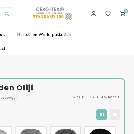
0
a’s
Herfst- en Winterpakketten
act
en Olijf
 toevoegen
ARTIKELCODE
HE-00411