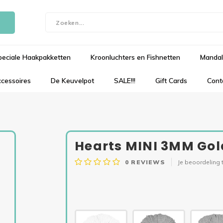
peciale Haakpakketten
Kroonluchters en Fishnetten
Mandal
cessoires
De Keuvelpot
SALE!!!
Gift Cards
Cont
Hearts MINI 3MM Gold
0
REVIEWS
Je beoordeling