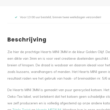
Voor 13:00 uur besteld, binnen twee werkdagen verzonden!
Beschrijving
Zie hier de prachtige Hearts MINI 3MM in de kleur Golden Olijf. 
een dikte van 3mm en is voor veel creatieve doeleinden geschikt.
breien of knopen. De draad is wasbaar en daarom ideaal voor he
zoals kussens, wandhangers of manden. Het Hearts MINI garen is
resultaat raden we het gebruik van haak- of breinaalden nr. 5/6 a
De Hearts MINI 3MM is gemaakt van puur gerecycled katoen. Het
Oeko-Tex label, wat betekent dat het katoen geen schadelijke st
we zelf produceren en is volledig afgestemd op onze andere kat
en
Triple Twist
en
Hearts MEDIUM
. Hierdoor kun je onze gevloc