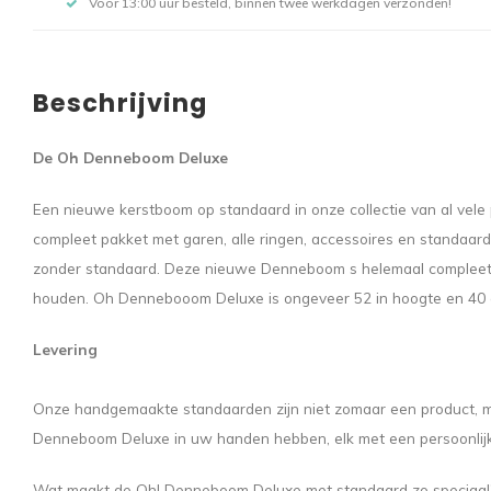
Voor 13:00 uur besteld, binnen twee werkdagen verzonden!
Beschrijving
De Oh Denneboom Deluxe
Een nieuwe kerstboom op standaard in onze collectie van al vel
compleet pakket met garen, alle ringen, accessoires en standaar
zonder standaard. Deze nieuwe Denneboom s helemaal compleet en
houden. Oh Dennebooom Deluxe is ongeveer 52 in hoogte en 40 cm
Levering
Onze handgemaakte standaarden zijn niet zomaar een product, ma
Denneboom Deluxe in uw handen hebben, elk met een persoonlijk 
Wat maakt de Oh! Denneboom Deluxe met standaard zo speciaal