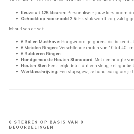
Keuze uit 125 kleuren:
Personaliseer jouw kerstboom door 
Gehaakt op haaknaald 2.5:
Elk stuk wordt zorgvuldig ge
Inhoud van de set:
6 Bollen Musthave:
Hoogwaardige garens die bekend st
6 Metalen Ringen:
Verschillende maten van 10 tot 40 cm o
6 Rubberen Ringen
Handgemaakte Houten Standaard:
Met een hoogte van 
Houten Ster:
Een sierlijk detail dat een vleugje elegant
Werkbeschrijving:
Een stapsgewijze handleiding om je te
0
STERREN OP BASIS VAN
0
BEOORDELINGEN