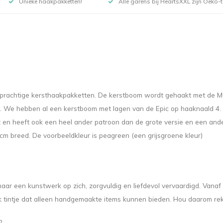
Unieke haakpakketten!
Alle garens bij HeartsXXL zijn Oeko-te
e prachtige kersthaakpakketten. De kerstboom wordt gehaakt met de 
d. We hebben al een kerstboom met lagen van de Epic op haaknaald 4. D
 heeft ook een heel ander patroon dan de grote versie en een ander
 breed. De voorbeeldkleur is peagreen (een grijsgroene kleur)
ar een kunstwerk op zich, zorgvuldig en liefdevol vervaardigd. Vanaf
tintje dat alleen handgemaakte items kunnen bieden. Hou daarom reke
?