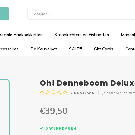
peciale Haakpakketten
Kroonluchters en Fishnetten
Mandal
cessoires
De Keuvelpot
SALE!!!
Gift Cards
Cont
Oh! Denneboom Deluxe
0
REVIEWS
Je beoordeling to
€39,50
5 WERKDAGEN