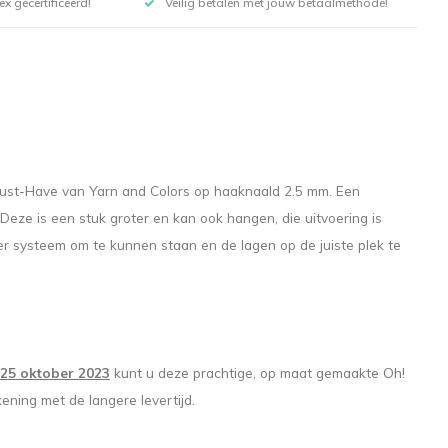
x gecertificeerd!
Veilig betalen met jouw betaalmethode!
Must-Have van Yarn and Colors op haaknaald 2.5 mm. Een
eze is een stuk groter en kan ook hangen, die uitvoering is
 systeem om te kunnen staan en de lagen op de juiste plek te
25 oktober 2023
kunt u deze prachtige, op maat gemaakte Oh!
ning met de langere levertijd.