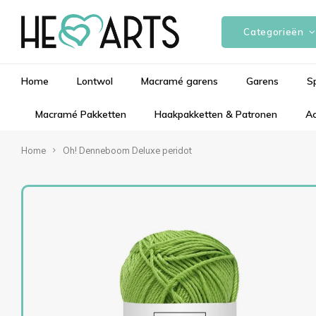
Categorieën
Home
Lontwol
Macramé garens
Garens
S
Macramé Pakketten
Haakpakketten & Patronen
Ac
Home
Oh! Denneboom Deluxe peridot