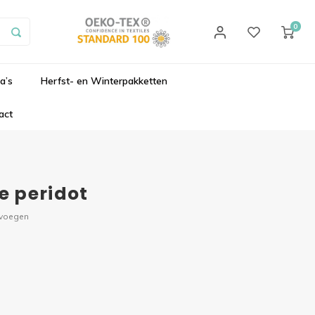
0
a’s
Herfst- en Winterpakketten
act
 peridot
evoegen