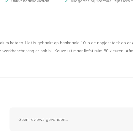
Unieke haakpakketten!
Alle garens bij HeartsXXL zijn Oeko-te
ium katoen. Het is gehaakt op haaknaald 10 in de nopjessteek en er 
de werkbeschrijving er ook bij. Keuze uit maar liefst ruim 80 kleuren.
Geen reviews gevonden...