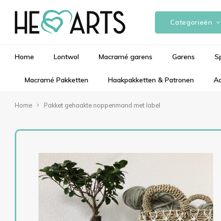
Categorieën
Home
Lontwol
Macramé garens
Garens
S
Macramé Pakketten
Haakpakketten & Patronen
Ac
Home
Pakket gehaakte noppenmand met label