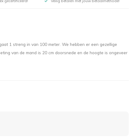
x gecertificeerd!
Veilig betalen met jouw betaalmethode!
gaat 1 streng in van 100 meter. We hebben er een gezellige
 Afmeting van de mand is 20 cm doorsnede en de hoogte is ongeveer