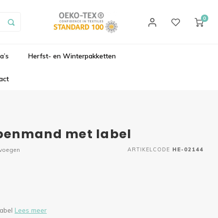
0
a’s
Herfst- en Winterpakketten
act
penmand met label
evoegen
ARTIKELCODE
HE-02144
label
Lees meer