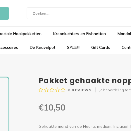
peciale Haakpakketten
Kroonluchters en Fishnetten
Mandal
cessoires
De Keuvelpot
SALE!!!
Gift Cards
Cont
Pakket gehaakte nop
0
REVIEWS
Je beoordeling to
€10,50
Gehaakte mand van de Hearts medium. Inclusief 