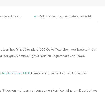
x gecertificeerd!
Veilig betalen met jouw betaalmethode!
skatoen heeft het Standard 100 Oeko-Tex label, wat betekent dat
ar het garen omheen gewikkeld zit, is gemaakt van 100%
n
Hearts Katoen MINI
. Hierdoor kun je gevlochten katoen en
r je 3 kleuren met een verloop samen kunt combineren. Doordat we