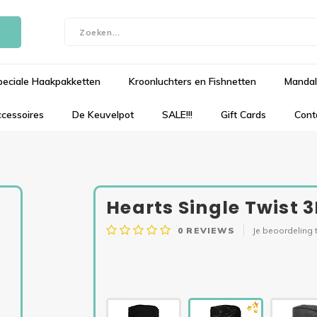
peciale Haakpakketten
Kroonluchters en Fishnetten
Mandal
cessoires
De Keuvelpot
SALE!!!
Gift Cards
Cont
Hearts Single Twist
0
REVIEWS
Je beoordeling