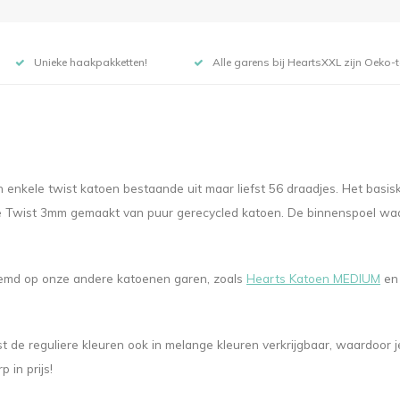
Unieke haakpakketten!
Alle garens bij HeartsXXL zijn Oeko-te
enkele twist katoen bestaande uit maar liefst 56 draadjes. Het basi
gle Twist 3mm gemaakt van puur gerecycled katoen. De binnenspoel wa
stemd op onze andere katoenen garen, zoals
Hearts Katoen MEDIUM
e
st de reguliere kleuren ook in melange kleuren verkrijgbaar, waardoo
 in prijs!