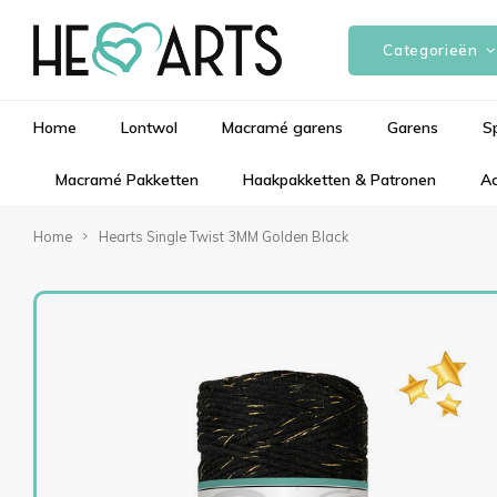
Categorieën
Home
Lontwol
Macramé garens
Garens
S
Macramé Pakketten
Haakpakketten & Patronen
Ac
Home
Hearts Single Twist 3MM Golden Black