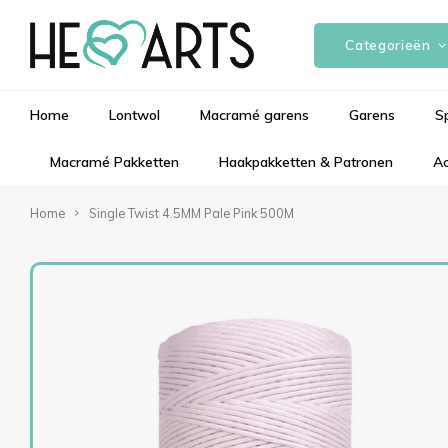
Categorieën
Home
Lontwol
Macramé garens
Garens
S
Macramé Pakketten
Haakpakketten & Patronen
Ac
Home
Single Twist 4.5MM Pale Pink 500M