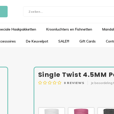
peciale Haakpakketten
Kroonluchters en Fishnetten
Mandal
cessoires
De Keuvelpot
SALE!!!
Gift Cards
Cont
Single Twist 4.5MM P
0
REVIEWS
Je beoordeling