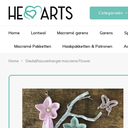
Categorieën
Home
Lontwol
Macramé garens
Garens
S
Macramé Pakketten
Haakpakketten & Patronen
Ac
Home
Sleutel/tassenhanger macrame Flower