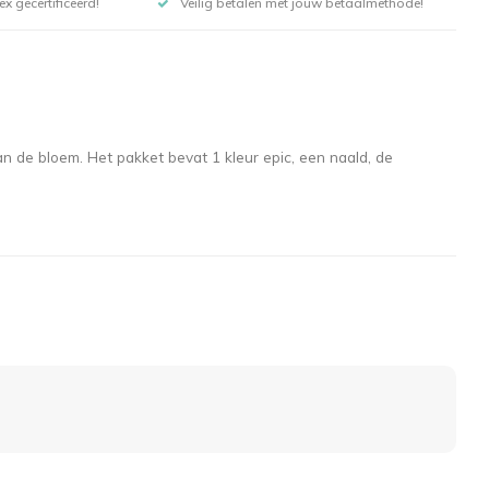
x gecertificeerd!
Veilig betalen met jouw betaalmethode!
n de bloem. Het pakket bevat 1 kleur epic, een naald, de