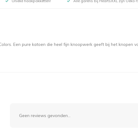
Unieke haakpakketten!
Alle garens bij HeartsXXL zijn Oeko-te
olors. Een pure katoen die heel fijn knoopwerk geeft bij het knopen va
Geen reviews gevonden...