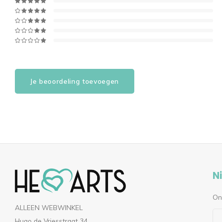
Je beoordeling toevoegen
N
On
ALLEEN WEBWINKEL
Hugo de Vriesstraat 34