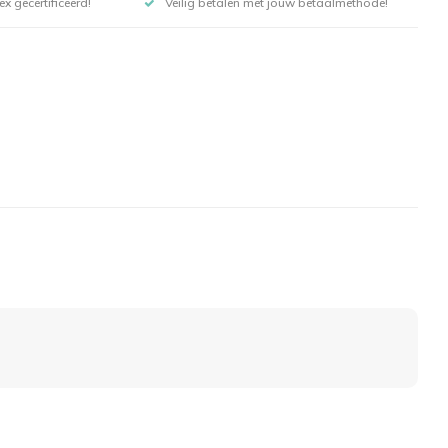
x gecertificeerd!
Veilig betalen met jouw betaalmethode!