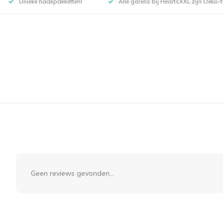
Unieke haakpakketten!
Alle garens bij HeartsXXL zijn Oeko-te
Geen reviews gevonden...