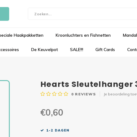
peciale Haakpakketten
Kroonluchters en Fishnetten
Mandal
cessoires
De Keuvelpot
SALE!!!
Gift Cards
Cont
Hearts Sleutelhanger 
0
REVIEWS
Je beoordeling to
€0,60
1-2 DAGEN