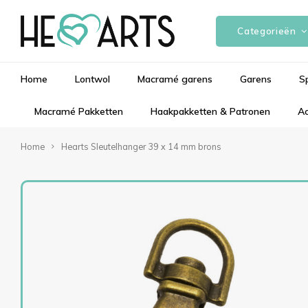
Categorieën
Home
Lontwol
Macramé garens
Garens
S
Macramé Pakketten
Haakpakketten & Patronen
Ac
Home
Hearts Sleutelhanger 39 x 14 mm brons