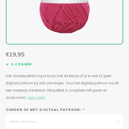
Levensboom Bloemen
Solar Hang- of Stalamp
Levensboom Bloemen
Mini kerstbellen macramépakket (per 3)
Diverse accessoires
Singl
Tripl
KIPPIE CAL
Lilly Lumière
Bloemenkrans
Paddestoel Mand
Ogen & Neuzen
Singl
Tripl
Boeket Lilly
Mini Fishnet
Mandala Madelief
Lovely Angel
Staande Solarlamp
Fishnet Jip
Spiegel Mandala
Granny Haakpakketten
€19,95
Poef Haakpakket
Fishnet Medium
Mandala met houtsnijwerk CAL 2024
Deluxe Kerstboom Haakpakket
1-2 DAGEN
Pauw Haakpakket
Bohemian Fishnet
Verbindingsmandala’s set van 2
Oh! Denneboom Deluxe met standaard
Het vlinderpakket nog te koop met de keuze of je er wel of geen
digitaal patroon bij wilt ontvangen. Voor het digitale patroon wordt
Hangplant
Lumiêre Sunny
Verbindingsmandala’s set van 3
Kerstboom Haakpakket
een meerprijs berekend. Het pakket is compleet met garen en
accessoires.
Lees meer
Sneeuwvlokken
Lumiere Anita Haakpakket
Kat Mandala Haakpakket
Engel Haakpakket
ZONDER OF MET DIGITAAL PATROON:
*
Vogelhuisje Zomer CAL 2024
Lumiere Anita Mini Haakpakket
Ster Mandala
To the Moon
Maak een keuze...